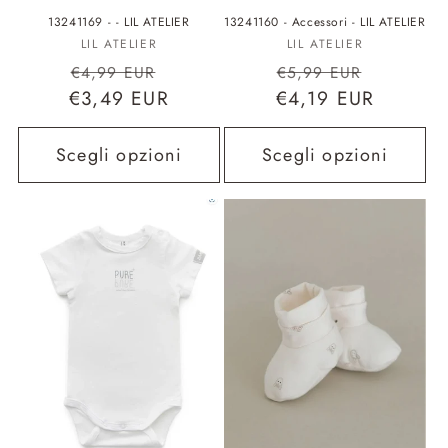
13241169 - - LIL ATELIER
13241160 - Accessori - LIL ATELIER
Fornitore:
Fornitore:
LIL ATELIER
LIL ATELIER
Prezzo
Prezzo
Prezzo
Prezzo
€4,99 EUR
€5,99 EUR
€3,49 EUR
di
scontato
€4,19 EUR
di
scontat
listino
listino
Scegli opzioni
Scegli opzioni