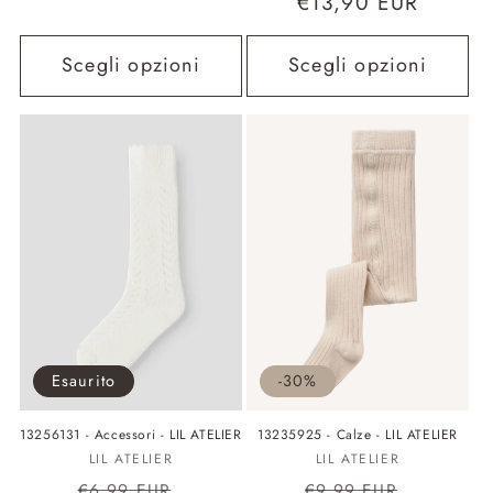
Prezzo
€13,90 EUR
di
listino
Scegli opzioni
Scegli opzioni
Esaurito
-30%
13256131 - Accessori - LIL ATELIER
13235925 - Calze - LIL ATELIER
Fornitore:
Fornitore:
LIL ATELIER
LIL ATELIER
Prezzo
Prezzo
Prezzo
Prezzo
€6,99 EUR
€9,99 EUR