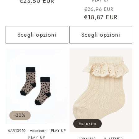
Prezzo
€23,50 EUR
Fornitore:
PLAY UP
Prezzo
Prezzo
di
€26,96 EUR
€18,87 EUR
di
scontat
listino
listino
Scegli opzioni
Scegli opzioni
-30%
Esaurito
4AR10910 - Accessori - PLAY UP
Fornitore:
PLAY UP