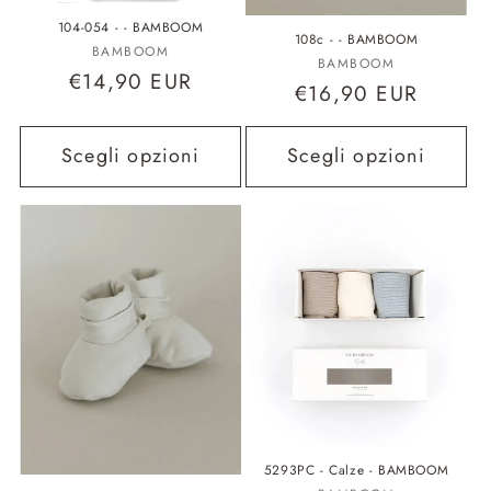
104-054 - - BAMBOOM
108c - - BAMBOOM
Fornitore:
BAMBOOM
Fornitore:
BAMBOOM
Prezzo
€14,90 EUR
Prezzo
€16,90 EUR
di
di
listino
listino
Scegli opzioni
Scegli opzioni
5293PC - Calze - BAMBOOM