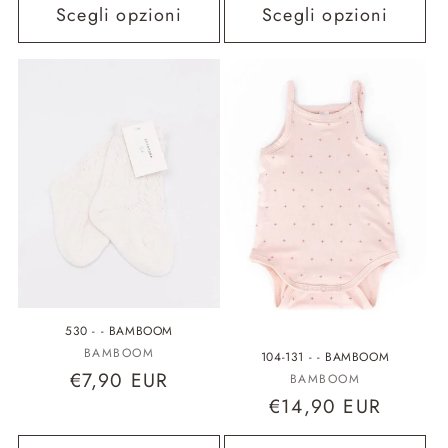
Scegli opzioni
Scegli opzioni
530 - - BAMBOOM
Fornitore:
BAMBOOM
104-131 - - BAMBOOM
Prezzo
€7,90 EUR
Fornitore:
BAMBOOM
Prezzo
€14,90 EUR
di
di
listino