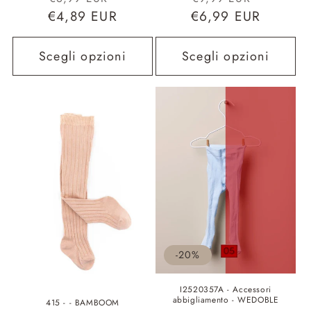
€4,89 EUR
di
scontato
€6,99 EUR
di
scontat
listino
listino
Scegli opzioni
Scegli opzioni
-20%
I2520357A - Accessori
abbigliamento - WEDOBLE
415 - - BAMBOOM