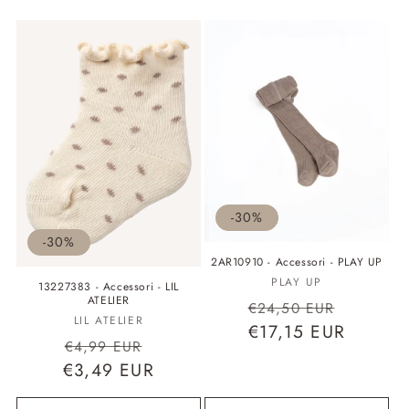
e
z
i
o
n
e
:
-30%
-30%
2AR10910 - Accessori - PLAY UP
Fornitore:
PLAY UP
13227383 - Accessori - LIL
ATELIER
Prezzo
Prezzo
€24,50 EUR
Fornitore:
LIL ATELIER
di
€17,15 EUR
scontat
Prezzo
Prezzo
€4,99 EUR
listino
€3,49 EUR
di
scontato
listino