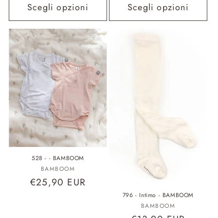
listino
Scegli opzioni
Scegli opzioni
528 - - BAMBOOM
Fornitore:
BAMBOOM
Prezzo
€25,90 EUR
di
796 - Intimo - BAMBOOM
Fornitore:
listino
BAMBOOM