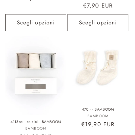
Prezzo
€7,90 EUR
di
di
listino
listino
Scegli opzioni
Scegli opzioni
470 - - BAMBOOM
Fornitore:
BAMBOOM
4113pc - calzini - BAMBOOM
Prezzo
€19,90 EUR
Fornitore:
BAMBOOM
di