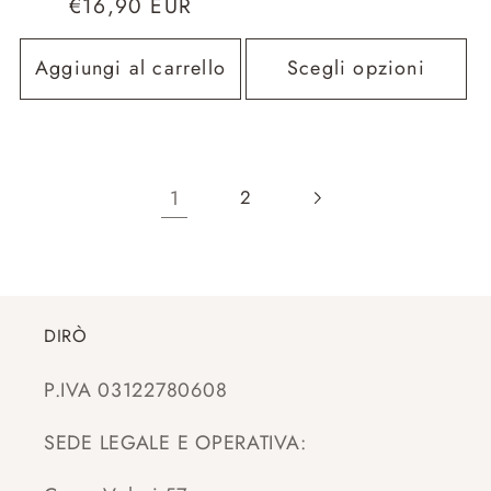
Prezzo
€16,90 EUR
listino
di
listino
Aggiungi al carrello
Scegli opzioni
1
2
DIRÒ
P.IVA 03122780608
SEDE LEGALE E OPERATIVA: