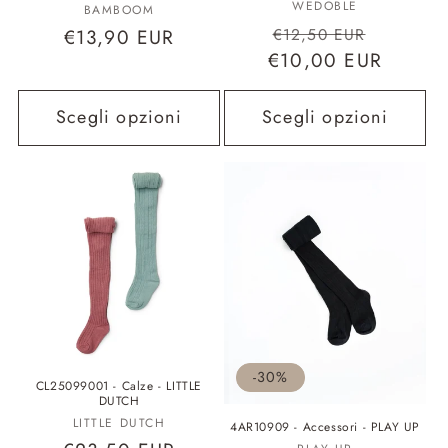
Fornitore:
WEDOBLE
Fornitore:
BAMBOOM
Prezzo
Prezzo
€12,50 EUR
Prezzo
€13,90 EUR
€10,00 EUR
di
scontat
di
listino
listino
Scegli opzioni
Scegli opzioni
-30%
CL25099001 - Calze - LITTLE
DUTCH
Fornitore:
LITTLE DUTCH
4AR10909 - Accessori - PLAY UP