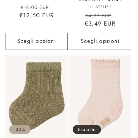
13241163 - - LIL ATELIER
Prezzo
Prezzo
Fornitore:
€18,00 EUR
LIL ATELIER
Prezzo
Prezzo
€12,60 EUR
di
scontato
€4,99 EUR
€3,49 EUR
di
scontat
listino
listino
Scegli opzioni
Scegli opzioni
-30%
Esaurito