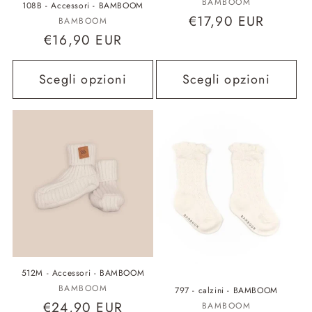
Fornitore:
BAMBOOM
108B - Accessori - BAMBOOM
Prezzo
€17,90 EUR
Fornitore:
BAMBOOM
Prezzo
€16,90 EUR
di
di
listino
listino
Scegli opzioni
Scegli opzioni
512M - Accessori - BAMBOOM
Fornitore:
BAMBOOM
797 - calzini - BAMBOOM
Prezzo
€24,90 EUR
Fornitore:
BAMBOOM