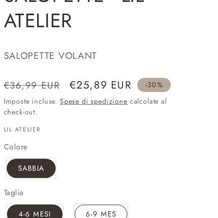
ATELIER
SALOPETTE VOLANT
Prezzo
Prezzo
€25,89 EUR
€36,99 EUR
-30%
di
scontato
Imposte incluse.
Spese di spedizione
calcolate al
listino
check-out.
LIL ATELIER
Colore
SABBIA
Taglia
4-6 MESI
6-9 MES