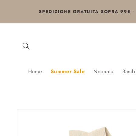
Vai
direttamente
SPEDIZIONE GRATUITA SOPRA 99€ • 
ai contenuti
Home
Summer Sale
Neonato
Bamb
Passa alle
informazioni
sul prodotto