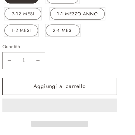
9-12 MESI
1-1 MEZZO ANNO
1-2 MESI
2-4 MESI
Quantità
Diminuisci
Aumenta
quantità
quantità
per
per
Aggiungi al carrello
13230627
13230627
-
-
SALOPETTE
SALOPETTE
-
-
LIL
LIL
ATELIER
ATELIER