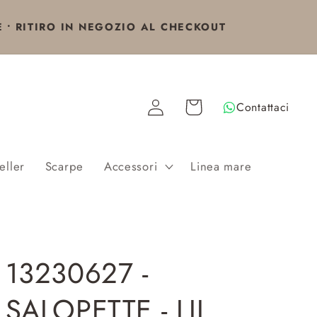
E • RITIRO IN NEGOZIO AL CHECKOUT
Accedi
Carrello
Contattaci
eller
Scarpe
Accessori
Linea mare
13230627 -
SALOPETTE - LIL