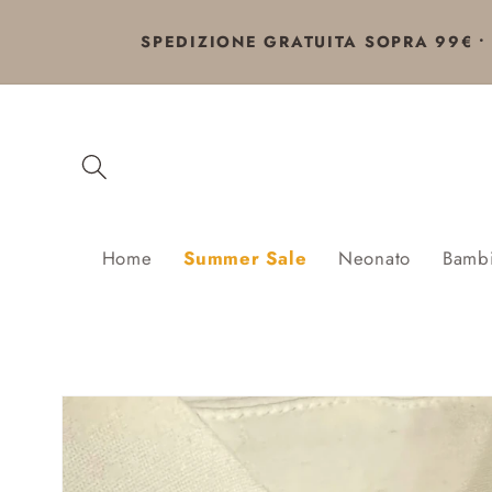
Vai
direttamente
SPEDIZIONE GRATUITA SOPRA 99€ • 
ai contenuti
Home
Summer Sale
Neonato
Bamb
Passa alle
informazioni
sul prodotto