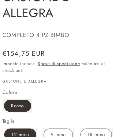
ALLEGRA
COMPLETO 4 PZ BIMBO
Prezzo
€154,75 EUR
di
Imposte incluse.
Spese di spedizione
calcolate al
listino
check-out.
GASTONE E ALLEGRA
Colore
Rosso
Taglia
12 mesi
9 mesi
18 mesi