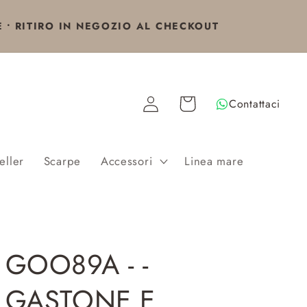
E • RITIRO IN NEGOZIO AL CHECKOUT
Accedi
Carrello
Contattaci
eller
Scarpe
Accessori
Linea mare
GOO89A - -
GASTONE E