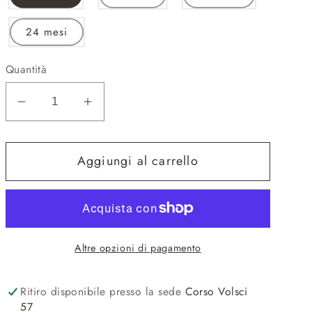
24 mesi
Quantità
Diminuisci
Aumenta
quantità
quantità
per
per
Aggiungi al carrello
GOO89A
GOO89A
-
-
-
-
GASTONE
GASTONE
E
E
Altre opzioni di pagamento
ALLEGRA
ALLEGRA
Ritiro disponibile presso la sede
Corso Volsci
57