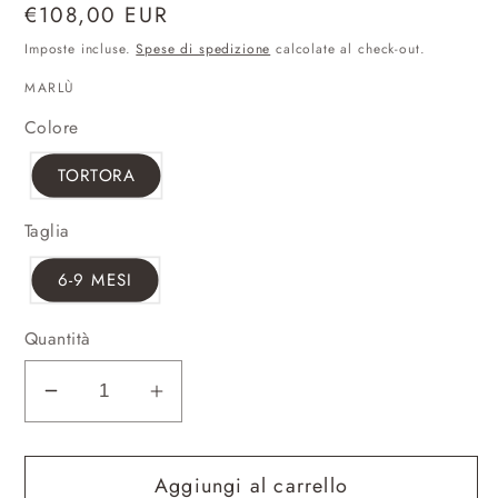
Prezzo
€108,00 EUR
di
Imposte incluse.
Spese di spedizione
calcolate al check-out.
listino
MARLÙ
Colore
TORTORA
Taglia
6-9 MESI
Quantità
Diminuisci
Aumenta
quantità
quantità
per
per
Aggiungi al carrello
IB6130
IB6130