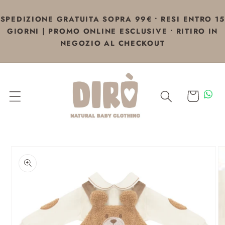
Vai
direttamente
SPEDIZIONE GRATUITA SOPRA 99€ • RESI ENTRO 15
ai contenuti
GIORNI | PROMO ONLINE ESCLUSIVE • RITIRO IN
NEGOZIO AL CHECKOUT
Carrello
Passa alle
informazioni
sul prodotto